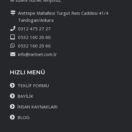
ile sizlere hizmet veriyoruz.
Anıttepe Mahallesi Turgut Reis Caddesi 41/4
Tandogan/Ankara
0312 475 27 27
0532 160 20 60
0532 160 20 60
info@netnet.com.tr
HIZLI MENÜ
TEKLİF FORMU
BAYİLİK
İNSAN KAYNAKLARI
BLOG