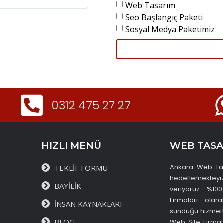
Web Tasarım
Seo Başlangıç Paketi
Sosyal Medya Paketimiz
0312 475 27 27
HIZLI MENÜ
WEB TASA
Ankara Web Tasa
TEKLİF FORMU
hedeflemekteyiz.
BAYİLİK
veriyoruz. %10
Firmaları olar
İNSAN KAYNAKLARI
sunduğu hizmetl
BLOG
Web Site Firmal