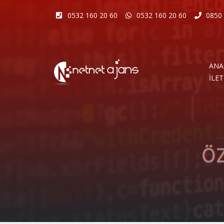
0532 160 20 60
0532 160 20 60
0850 
ANA
İLET
ÖZ