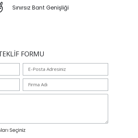
Sınırsız Bant Genişliği
TEKLİF FORMU
Netnet Ajans
 teknolojiyi
Responsive teknoloji günüm
.
web teknolojilerinin 
ları Seçiniz