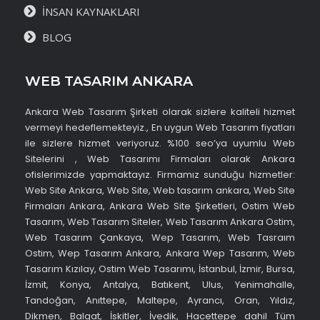
İNSAN KAYNAKLARI
BLOG
WEB TASARIM ANKARA
Ankara Web Tasarım Şirketi olarak sizlere kaliteli hizmet
vermeyi hedeflemekteyiz., En uygun Web Tasarım fiyatları
ile sizlere hizmet veriyoruz. %100 seo’ya uyumlu Web
Sitelerini , Web Tasarımı Firmaları olarak Ankara
ofislerimizde yapmaktayız. Firmamız sunduğu hizmetler:
Web Site Ankara, Web Site, Web tasarım ankara, Web Site
Firmaları Ankara, Ankara Web Site Şirketleri, Ostim Web
Tasarım, Web Tasarım Siteler, Web Tasarım Ankara Ostim,
Web Tasarım Çankaya, Wep Tasarım, Web Tasraım
Ostim, Wep Tasarım Ankara, Ankara Wep Tasarım, Web
Tasarım Kızılay, Ostim Web Tasarımı, İstanbul, İzmir, Bursa,
İzmit, Konya, Antalya, Batıkent, Ulus, Yenimahalle,
Tandoğan, Anıttepe, Maltepe, Ayrancı, Oran, Yıldız,
Dikmen, Balgat, İskitler, İvedik, Hacettepe dahil Tüm