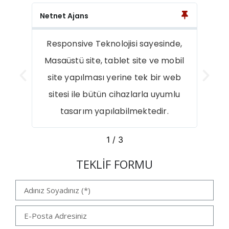
Netnet Ajans
Netn
zde
Responsive Teknolojisi sayesinde,
Masaüstü site, tablet site ve mobil
edir.
site yapılması yerine tek bir web
sitesi ile bütün cihazlarla uyumlu
tasarım yapılabilmektedir.
1
/
3
TEKLİF FORMU