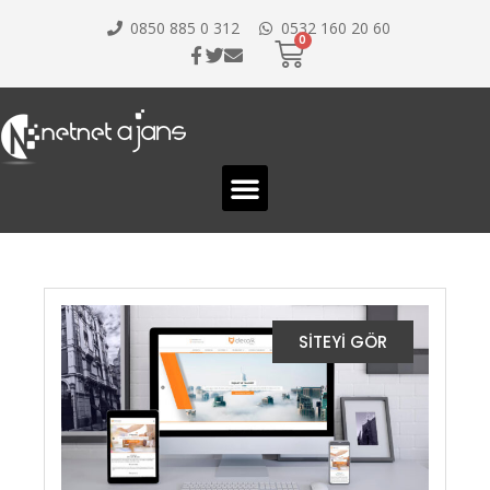
0850 885 0 312
0532 160 20 60
SİTEYİ GÖR