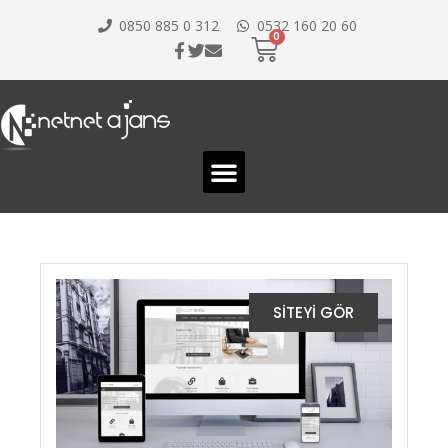
0850 885 0 312
0532 160 20 60
SİTEYİ GÖR