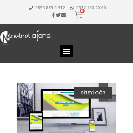
0850 885 0 312
0532 160 20 60
SİTEYİ GÖR